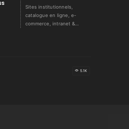
SS
Sites institutionnels,
catalogue en ligne, e-
commerce, intranet &
extranet...
5.1K