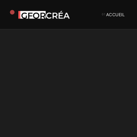
ACCUEIL
Studio
GforCréa