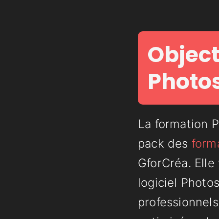
Object
Photo
La formation 
pack des
form
GforCréa. Elle
logiciel Photo
professionnels