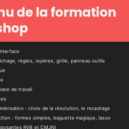
u de la formation
shop
interface
fichage, règles, repères, grille, panneau outils
que
ge
pace de travail
ges
umérisation : choix de la résolution, le recadrage
ection : formes simples, baguette magique, lasso
mposantes RVB et CMJN)