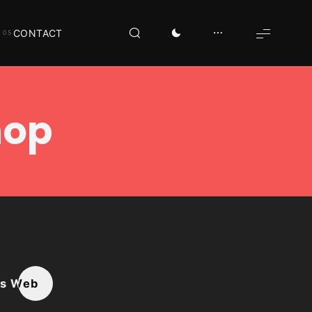
CONTACT
hop
ns Web