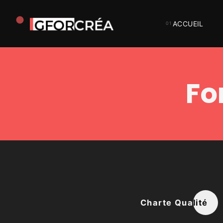
ACCUEIL
Studio
GforCréa
Fo
Charte Qualité