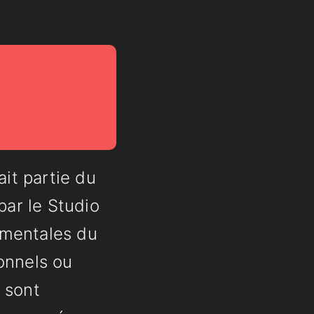
ait partie du
ar le Studio
amentales du
sonnels ou
 sont