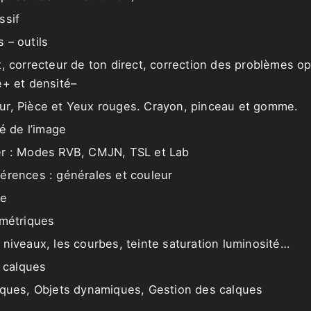
ssif
 – outils
t, correcteur de ton direct, correction des problèmes op
é+ et densité–
r, Pièce et Yeux rouges. Crayon, pinceau et gomme.
té de l’image
er : Modes RVB, CMJN, TSL et Lab
érences : générales et couleur
ge
imétriques
 niveaux, les courbes, teinte saturation luminosité…
s calques
lques, Objets dynamiques, Gestion des calques