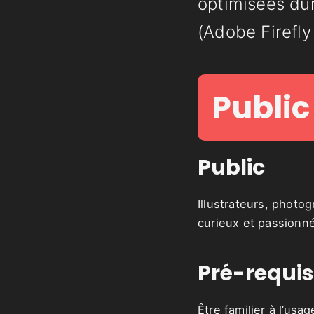
optimisées dur
(Adobe Firefly
Public
Public
Illustrateurs, photo
curieux et passionné
Pré-requis
Être familier à l’us