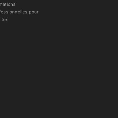
mations
fessionnelles pour
ltes