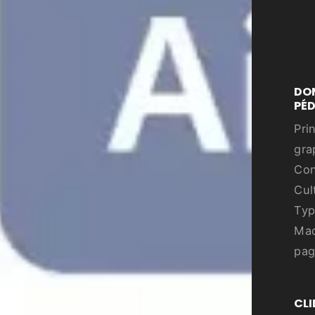
DO
PÉ
Pri
gra
Con
Cul
Typ
Maq
pa
CLI