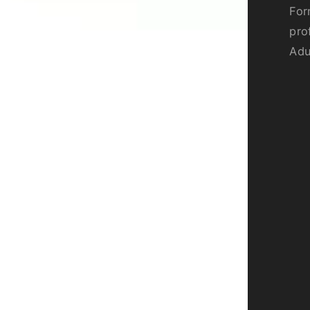
For
pro
Adu