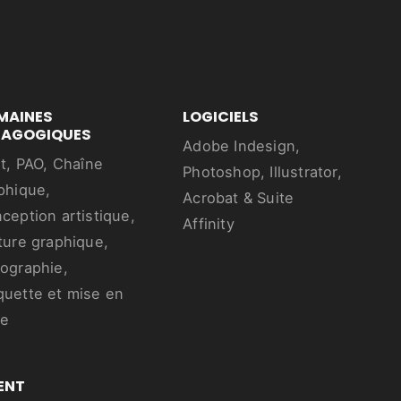
MAINES
LOGICIELS
DAGOGIQUES
Adobe Indesign,
nt, PAO, Chaîne
Photoshop, Illustrator,
phique,
Acrobat & Suite
ception artistique,
Affinity
ture graphique,
ographie,
uette et mise en
ge
ENT