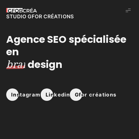
Studio
STUDIO GFOR CRÉATIONS
GforCréa
Agence SEO spécialisée
en
branding
design
Instagram
Linkedin
Gfor créations