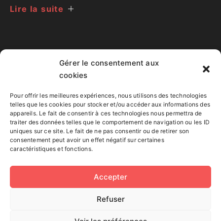
Lire la suite
Gérer le consentement aux
cookies
ME CONTACTER
Pour offrir les meilleures expériences, nous utilisons des technologies
Creations@gfor.fr
telles que les cookies pour stocker et/ou accéder aux informations des
appareils. Le fait de consentir à ces technologies nous permettra de
traiter des données telles que le comportement de navigation ou les ID
uniques sur ce site. Le fait de ne pas consentir ou de retirer son
Basé à
consentement peut avoir un effet négatif sur certaines
Paris IDF, PACA, France.
caractéristiques et fonctions.
Contact
|
Politique de confidentialité
Accepter
Refuser
À propos de moi