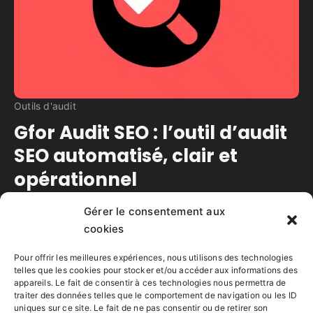
Outils d'audit
Gfor Audit SEO : l’outil d’audit
SEO automatisé, clair et
opérationnel
Gérer le consentement aux
Temps de lecture estimé :
10
minutes
cookies
Gfor Audit SEO analyse vos pages grâce à 30
critères pondérés et fournit un audit SEO clair,
Pour offrir les meilleures expériences, nous utilisons des technologies
fiable et actionnable.
telles que les cookies pour stocker et/ou accéder aux informations des
appareils. Le fait de consentir à ces technologies nous permettra de
traiter des données telles que le comportement de navigation ou les ID
Lire la suite
uniques sur ce site. Le fait de ne pas consentir ou de retirer son