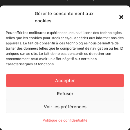
Gérer le consentement aux
une valeur ajoutée humaine.
cookies
des exemples réels ;
des consignes vérifiables ;
Pour offrir les meilleures expériences, nous utilisons des technologies
telles que les cookies pour stocker et/ou accéder aux informations des
des limites claires ;
appareils. Le fait de consentir à ces technologies nous permettra de
traiter des données telles que le comportement de navigation ou les ID
une cohérence pédagogique.
uniques sur ce site. Le fait de ne pas consentir ou de retirer son
consentement peut avoir un effet négatif sur certaines
caractéristiques et fonctions.
Accepter
Quels exercices
Refuser
pratiquer pendant
Voir les préférences
l’atelier SEO IA ?
Politique de confidentialité
L’atelier SEO IA transforme les notions en actions.