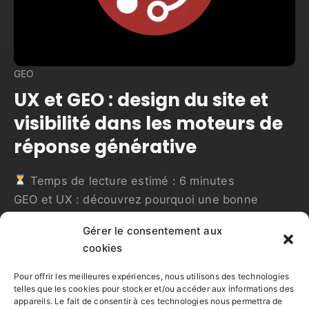
GEO
UX et GEO : design du site et
visibilité dans les moteurs de
réponse générative
Temps de lecture estimé :
6
minutes
GEO et UX : découvrez pourquoi une bonne
expérience utilisateur est clé pour être visible
Gérer le consentement aux
dans les moteurs génératifs et comment optimiser
cookies
votre site.
Lire la suite
Pour offrir les meilleures expériences, nous utilisons des technologies
telles que les cookies pour stocker et/ou accéder aux informations des
appareils. Le fait de consentir à ces technologies nous permettra de