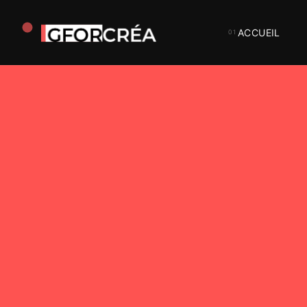
ACCUEIL
Studio
GforCréa