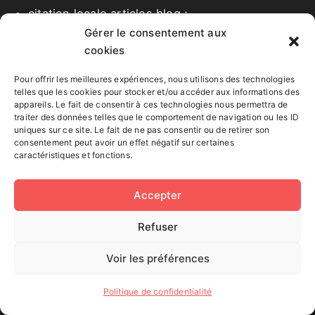
citation locale articles blog ;
Gérer le consentement aux
guide refonte contenu SEO local.
cookies
Cas où le SEO local est utile
Pour offrir les meilleures expériences, nous utilisons des technologies
telles que les cookies pour stocker et/ou accéder aux informations des
appareils. Le fait de consentir à ces technologies nous permettra de
Le SEO local est pertinent si l’article parle :
traiter des données telles que le comportement de navigation ou les ID
uniques sur ce site. Le fait de ne pas consentir ou de retirer son
consentement peut avoir un effet négatif sur certaines
d’une agence ;
caractéristiques et fonctions.
d’un consultant ;
Accepter
d’une formation en présentiel ;
d’un atelier local ;
Refuser
d’une étude de cas géolocalisée ;
Voir les préférences
d’un service dans une ville ou une région.
Politique de confidentialité
Exemple concret