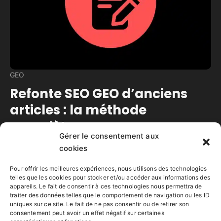
GEO
Refonte SEO GEO d’anciens
articles : la méthode
complète
Gérer le consentement aux
cookies
Temps de lecture estimé :
13
minutes
Apprendre à rafraîchir un ancien article pour
Pour offrir les meilleures expériences, nous utilisons des technologies
améliorer sa visibilité SEO GEO
telles que les cookies pour stocker et/ou accéder aux informations des
appareils. Le fait de consentir à ces technologies nous permettra de
traiter des données telles que le comportement de navigation ou les ID
Lire la suite
uniques sur ce site. Le fait de ne pas consentir ou de retirer son
consentement peut avoir un effet négatif sur certaines