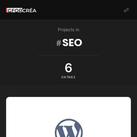
Studio
GforCréa
Projects in
SEO
6
ENTRIES