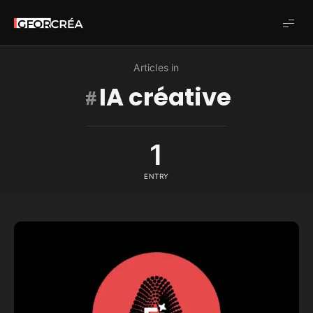
Studio
GforCréa
Articles in
IA créative
1
ENTRY