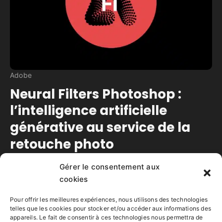
Adobe
Neural Filters Photoshop :
l’intelligence artificielle
générative au service de la
retouche photo
Gérer le consentement aux
Temps de lecture estimé :
5
minutes
cookies
Les Neural Filters de Photoshop exploitent l’IAG
d’Adobe Sensei : lissage, colorisation,
Pour offrir les meilleures expériences, nous utilisons des technologies
restauration…
telles que les cookies pour stocker et/ou accéder aux informations des
appareils. Le fait de consentir à ces technologies nous permettra de