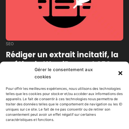
SEO
Rédiger un extrait incitatif, la
méthode WordPress et SEO
Gérer le consentement aux
cookies
Temps de lecture estimé :
7
minutes
Extrait incitatif sur pages liste, catégories,
Pour offrir les meilleures expériences, nous utilisons des technologies
archives : requête cible, angle, format, bénéfice.
telles que les cookies pour stocker et/ou accéder aux informations des
appareils. Le fait de consentir à ces technologies nous permettra de
traiter des données telles que le comportement de navigation ou les ID
Lire la suite
uniques sur ce site. Le fait de ne pas consentir ou de retirer son
consentement peut avoir un effet négatif sur certaines
caractéristiques et fonctions.