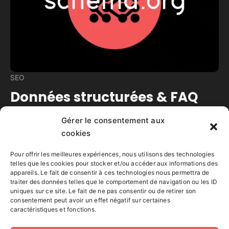
SEO
Données structurées & FAQ
Gérer le consentement aux
Temps de lecture estimé :
9
minutes
cookies
Créer une FAQ YOAST balisée avec des données
structurées pour viser la position Zéro ou le bloc
Pour offrir les meilleures expériences, nous utilisons des technologies
Questions posées.
telles que les cookies pour stocker et/ou accéder aux informations des
appareils. Le fait de consentir à ces technologies nous permettra de
traiter des données telles que le comportement de navigation ou les ID
Lire la suite
uniques sur ce site. Le fait de ne pas consentir ou de retirer son
consentement peut avoir un effet négatif sur certaines
caractéristiques et fonctions.
Gérard Forçard