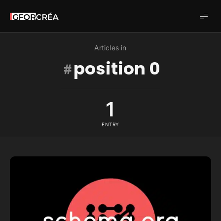
Studio
GforCréa
Articles in
position 0
1
ENTRY