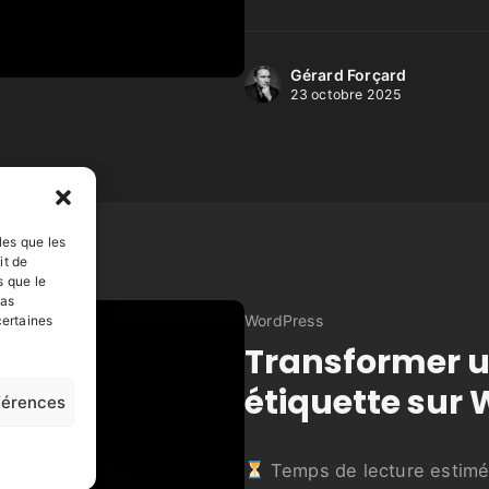
Gérard Forçard
23 octobre 2025
les que les
it de
s que le
pas
WordPress
certaines
Transformer u
étiquette sur
éférences
Temps de lecture estimé