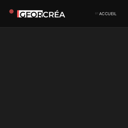
ACCUEIL
Studio
GforCréa