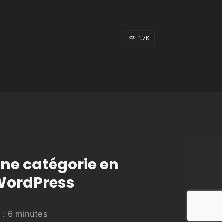
1.7K
ne catégorie en
 WordPress
 :
6
minutes