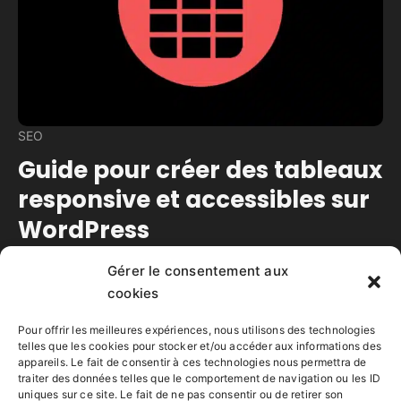
SEO
Guide pour créer des tableaux
responsive et accessibles sur
WordPress
Gérer le consentement aux
Temps de lecture estimé :
11
minutes
cookies
Créer des tableaux WordPress lisibles sur mobile
et accessibles : gain UX, SEO, conformité WCAG,
Pour offrir les meilleures expériences, nous utilisons des technologies
et confiance.
telles que les cookies pour stocker et/ou accéder aux informations des
appareils. Le fait de consentir à ces technologies nous permettra de
traiter des données telles que le comportement de navigation ou les ID
Lire la suite
uniques sur ce site. Le fait de ne pas consentir ou de retirer son