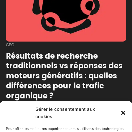
GEO
Résultats de recherche
traditionnels vs réponses des
moteurs génératifs : quelles
différences pour le trafic
organique ?
Gérer le consentement aux
Temps de lecture estimé :
5
minutes
cookies
Comparatif pour comprendre les impacts sur le
trafic organique et comment adapter une stratégie
Pour offrir les meilleures expériences, nous utilisons des technologies