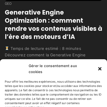
GEO
Generative Engine
Optimization : comment
rendre vos contenus visibles à
l’ère des moteurs d’IA
Temps de lecture estimé :
8
minutes
Découvrez comment la Generative Engine
Optimization (GEO) transforme la visibilité en ligne
Gérer le consentement aux
: structure, multimodalité et crédibilité pour les
cookies
moteurs d’IA.
Lire la suite
Pour offrir les meilleures expériences, nous utilisons des technologies
telles que les cookies pour stocker et/ou accéder aux informations des
appareils. Le fait de consentir à ces technologies nous permettra de
traiter des données telles que le comportement de navigation ou les ID
Gérard Forçard
uniques sur ce site. Le fait de ne pas consentir ou de retirer son
12 octobre 2025
consentement peut avoir un effet négatif sur certaines