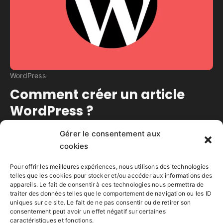
WordPress
Comment créer un article
WordPress ?
Gérer le consentement aux
Temps de lecture estimé :
3
minutes
cookies
Étapes de création d’un nouvel article à partir du
tableau de bord WordPress, avec les
Pour offrir les meilleures expériences, nous utilisons des technologies
fonctionnalités accessibles au rôle du
telles que les cookies pour stocker et/ou accéder aux informations des
appareils. Le fait de consentir à ces technologies nous permettra de
“Contributeur”.
traiter des données telles que le comportement de navigation ou les ID
Lire la suite
uniques sur ce site. Le fait de ne pas consentir ou de retirer son
consentement peut avoir un effet négatif sur certaines
caractéristiques et fonctions.