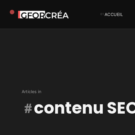
ACCUEIL
Studio
GforCréa
Articles in
contenu SE