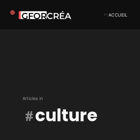
ACCUEIL
Studio
GforCréa
Articles in
culture