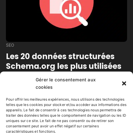
SEO
Les 20 données structurées
Schema.org les plus utilisées
Gérer le consentement aux
Temps de lecture estimé :
12
minutes
cookies
Les données structurées Schema.org les plus
utilisées pour optimiser un site WordPress
Pour offrir les meilleures expériences, nous utilisons des technologies
professionnel.
telles que les cookies pour stocker et/ou accéder aux informations des
appareils. Le fait de consentir à ces technologies nous permettra de
traiter des données telles que le comportement de navigation ou les ID
Lire la suite
uniques sur ce site. Le fait de ne pas consentir ou de retirer son
consentement peut avoir un effet négatif sur certaines
caractéristiques et fonctions.