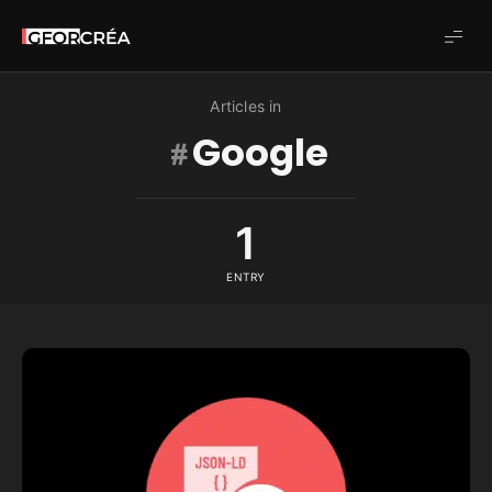
Studio
GforCréa
Articles in
Google
1
ENTRY