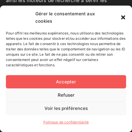
ainsi les moteurs de recherche à servir les
résultats pertinents à chaque utilisateur.
Gérer le consentement aux
cookies
Suivi des performances
Pour offrir les meilleures expériences, nous utilisons des technologies
Les Sitemaps XML peuvent fournir des
telles que les cookies pour stocker et/ou accéder aux informations des
appareils. Le fait de consentir à ces technologies nous permettra de
informations sur les performances de l’indexation,
traiter des données telles que le comportement de navigation ou les ID
telles que le nombre de pages indexées par
uniques sur ce site. Le fait de ne pas consentir ou de retirer son
consentement peut avoir un effet négatif sur certaines
rapport au nombre total de pages soumises. Cela
caractéristiques et fonctions.
permet aux propriétaires de sites de suivre
l’efficacité de leur stratégie d’indexation.
Accepter
Plan de site
Refuser
Voir les préférences
Le plan du site, également connu sous le nom de
sitemap (HTML ou PHP), est un élément essentiel
Politique de confidentialité
en matière de SEO. Cette page fournit une