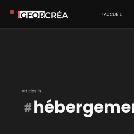
ACCUEIL
Studio
GforCréa
Articles in
hébergeme