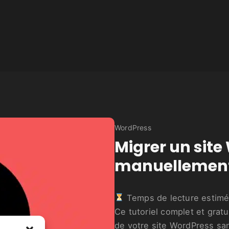
WordPress
Migrer un sit
manuellemen
Temps de lecture estimé
Ce tutoriel complet et gratu
de votre site WordPress san